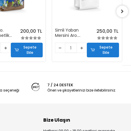
o.
Simli Yaban
200,00 TL
250,00 TL
etlik
Mersini Aro.
zu
Soğuk Şerbetlik
İçecek Tozu
Sepete
Sepete
(450 gr)
Ekle
Ekle
7 / 24 DESTEK
a seçeneği
Öneri ve şikayetlerinizi bize iletebilirsiniz.
Bize Ulaşın
Haftaiçi 09:00 - 18:00 saatleri arasında