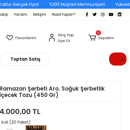
ite Gerçek Fiyat
%100 Müşteri Memnuniyeti
Yüksek Ka
Takip
Yardım
İletişim
Nasıl Yapılır?
0
Giriş Yap
Favorilerim
Sepetim
Üye Ol
Toptan Satış
Ramazan Şerbeti Aro. Soğuk Şerbetlik
İçecek Tozu (450 Gr)
4.000,00 TL
: Koli (20 Paket)