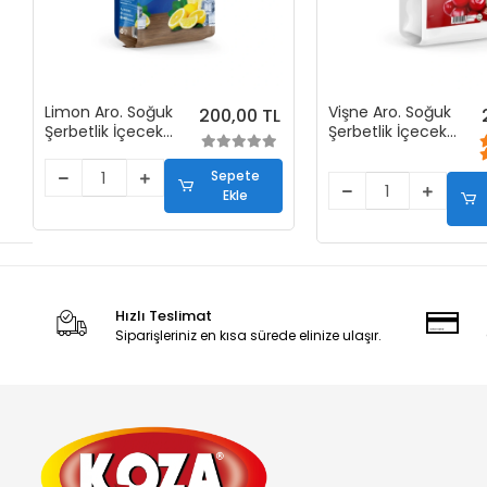
Limon Aro. Soğuk
Vişne Aro. Soğuk
200,00 TL
Şerbetlik İçecek
Şerbetlik İçecek
Tozu (450 gr)
Tozu (450 gr)
Sepete
Ekle
Hızlı Teslimat
Siparişleriniz en kısa sürede elinize ulaşır.