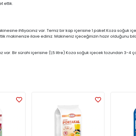
t ettik.
nesine ihtiyacınız var. Temiz bir kap içerisine 1 paket Koza soğuk içec
k makinenize ilave ediniz. Makineniz içeceğinizin hazır olduğunu bild
 var. Bir sürahi içerisine (1,5 litre) Koza soğuk içecek tozundan 3-4 