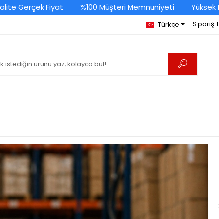
ite Gerçek Fiyat
%100 Müşteri Memnuniyeti
Yüksek Kal
Sipariş 
Türkçe