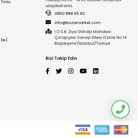
u Tozu
ulaşabilirsiniz.
0850 888 56 92
info@kozamarket.com
I.O.S.B. Ziya Gökalp Mahalesi
Çorapçılar Sanayi Sitesi G blok No:14
İle)
Başakşehir/İstanbul/Türkiye
Bizi Takip Edin