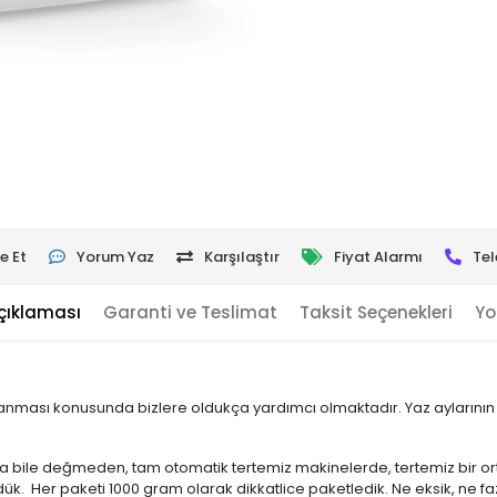
e Et
Yorum Yaz
Karşılaştır
Fiyat Alarmı
Tel
çıklaması
Garanti ve Teslimat
Taksit Seçenekleri
Yo
rlanması konusunda bizlere oldukça yardımcı olmaktadır. Yaz aylarının 
bile değmeden, tam otomatik tertemiz makinelerde, tertemiz bir ort
ldük. Her paketi 1000 gram olarak dikkatlice paketledik. Ne eksik, ne 