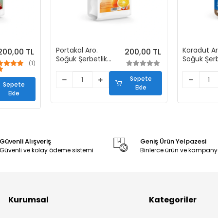
Portakal Aro.
Karadut Ar
200,00 TL
200,00 TL
Soğuk Şerbetlik
Soğuk Şerb
(1)
İçecek Tozu
İçecek To
(450 gr)
(450 gr)
Sepete
Sepete
Ekle
Ekle
Güvenli Alışveriş
Geniş Ürün Yelpazesi
Güvenli ve kolay ödeme sistemi
Binlerce ürün ve kampany
Kurumsal
Kategoriler