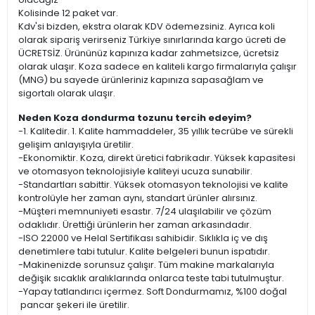
Kolisinde 12 paket var.
Kdv'si bizden, ekstra olarak KDV ödemezsiniz. Ayrıca koli
olarak sipariş verirseniz Türkiye sınırlarında kargo ücreti de
ÜCRETSİZ. Ürününüz kapınıza kadar zahmetsizce, ücretsiz
olarak ulaşır. Koza sadece en kaliteli kargo firmalarıyla çalışır
(MNG) bu sayede ürünleriniz kapınıza sapasağlam ve
sigortalı olarak ulaşır.
Neden Koza dondurma tozunu tercih edeyim?
-1. Kalitedir. 1. Kalite hammaddeler, 35 yıllık tecrübe ve sürekli
gelişim anlayışıyla üretilir.
-Ekonomiktir. Koza, direkt üretici fabrikadır. Yüksek kapasitesi
ve otomasyon teknolojisiyle kaliteyi ucuza sunabilir.
-Standartları sabittir. Yüksek otomasyon teknolojisi ve kalite
kontrolüyle her zaman aynı, standart ürünler alırsınız.
-Müşteri memnuniyeti esastır. 7/24 ulaşılabilir ve çözüm
odaklıdır. Ürettiği ürünlerin her zaman arkasındadır.
-ISO 22000 ve Helal Sertifikası sahibidir. Sıklıkla iç ve dış
denetimlere tabi tutulur. Kalite belgeleri bunun ispatıdır.
-Makinenizde sorunsuz çalışır. Tüm makine markalarıyla
değişik sıcaklık aralıklarında onlarca teste tabi tutulmuştur.
-Yapay tatlandırıcı içermez. Soft Dondurmamız, %100 doğal
pancar şekeri ile üretilir.