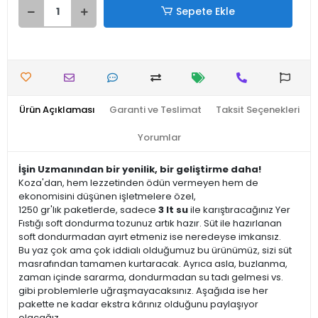
Sepete Ekle
Ürün Açıklaması
Garanti ve Teslimat
Taksit Seçenekleri
Yorumlar
İşin Uzmanından bir yenilik, bir geliştirme daha!
Koza'dan, hem lezzetinden ödün vermeyen hem de
ekonomisini düşünen işletmelere özel,
1250 gr'lık paketlerde, sadece
3 lt su
ile karıştıracağınız Yer
Fıstığı soft dondurma tozunuz artık hazır. Süt ile hazırlanan
soft dondurmadan ayırt etmeniz ise neredeyse imkansız.
Bu yaz çok ama çok iddialı olduğumuz bu ürünümüz, sizi süt
masrafından tamamen kurtaracak. Ayrıca asla, buzlanma,
zaman içinde sararma, dondurmadan su tadı gelmesi vs.
gibi problemlerle uğraşmayacaksınız. Aşağıda ise her
pakette ne kadar ekstra kârınız olduğunu paylaşıyor
olacağız