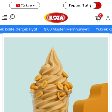
Türkçe
Toptan Satış
0
ek Kalite Gerçek Fiyat
%100 Müşteri Memnuniyeti
Yüksek Ka