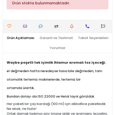
Ürün stokta bulunmamaktadır.
Ürün Açıklaması
Garanti ve Teslimat
Taksit Seçenekleri
Yorumlar
Waybe poşetli tek içimlik Ihlamur aromalı toz içeceği
,
el değmeden hatta neredeyse hava bile değmeden, tam
otomatik tertemiz makinelerde, tertemiz bir
ortamda ürettik.
Bundan dolayı da ISO 22000 ve Helal layık görüldük.
Her paketi bir çay bardağı (100 ml) için dikkatlice paketledik.
Ne eksik, ne fazla!
Ortak damak tadımızı göz önüne aldık ve gramajını, lezzetini,