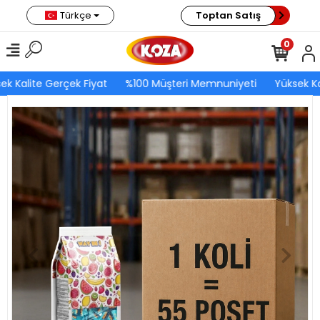
Türkçe
Toptan Satış
0
ek Kalite Gerçek Fiyat
%100 Müşteri Memnuniyeti
Yüksek Ka