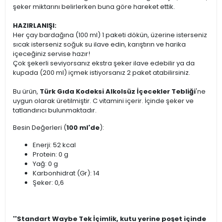
şeker miktarını belirlerken buna göre hareket ettik.
HAZIRLANIŞI:
Her çay bardağına (100 ml) 1 paketi dökün, üzerine isterseniz
sıcak isterseniz soğuk su ilave edin, karıştırın ve harika
içeceğiniz servise hazır!
Çok şekerli seviyorsanız ekstra şeker ilave edebilir ya da
kupada (200 ml) içmek istiyorsanız 2 paket atabilirsiniz.
Bu ürün,
Türk Gıda Kodeksi Alkolsüz İçecekler Tebliği
'ne
uygun olarak üretilmiştir. C vitamini içerir. İçinde şeker ve
tatlandırıcı bulunmaktadır.
Besin Değerleri (
100 ml'de
):
Enerji: 52 kcal
Protein: 0 g
Yağ: 0 g
Karbonhidrat (Gr): 14
Şeker: 0,6
''Standart Waybe Tek İçimlik, kutu yerine poşet içinde