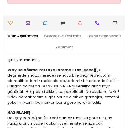
Ürün Açıklaması
Garanti ve Teslimat
Taksit Seçenekleri
Yorumlar
İşin uzmanından...
Way Be dökme Portakal aromalı toz içeceği
, el
değmeden hatta neredeyse hava bile değmeden, tam
otomatik tertemiz makinelerde, tertemiz bir ortamda ürettik.
Bundan dolayı da ISO 22000 ve Helal sertifikalarına layık
görüldük. Her paketi dikkatlice paketledik. Ne eksik, ne fazla!
Ortak damak tadımızı göz önüne aldık ve gramajını, lezzetini,
şeker miktarını belirlerken buna göre hareket ettik.
HAZIRLANIŞI:
Her çay bardağına (100 cc) damak tadınıza göre 1-2 çay
kaşığı ürünümüzden dökün, üzerine isterseniz sıcak