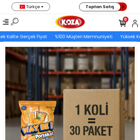
Türkçe
Toptan Satış
0
ek Kalite Gerçek Fiyat
%100 Müşteri Memnuniyeti
Yüksek Ka