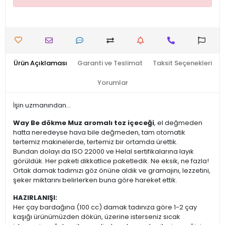
Ürün Açıklaması
Garanti ve Teslimat
Taksit Seçenekleri
Yorumlar
İşin uzmanından...
Way Be dökme Muz aromalı toz içeceği
, el değmeden
hatta neredeyse hava bile değmeden, tam otomatik
tertemiz makinelerde, tertemiz bir ortamda ürettik.
Bundan dolayı da ISO 22000 ve Helal sertifikalarına layık
görüldük. Her paketi dikkatlice paketledik. Ne eksik, ne fazla!
Ortak damak tadımızı göz önüne aldık ve gramajını, lezzetini,
şeker miktarını belirlerken buna göre hareket ettik.
HAZIRLANIŞI:
Her çay bardağına (100 cc) damak tadınıza göre 1-2 çay
kaşığı ürünümüzden dökün, üzerine isterseniz sıcak