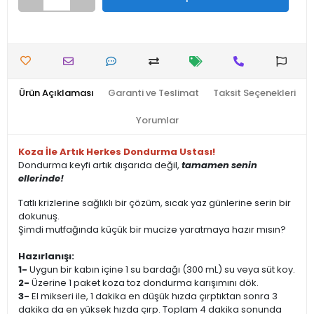
Ürün Açıklaması
Garanti ve Teslimat
Taksit Seçenekleri
Yorumlar
Koza İle Artık Herkes Dondurma Ustası!
Dondurma keyfi artık dışarıda değil,
tamamen senin
ellerinde!
Tatlı krizlerine sağlıklı bir çözüm, sıcak yaz günlerine serin bir
dokunuş.
Şimdi mutfağında küçük bir mucize yaratmaya hazır mısın?
Hazırlanışı:
1-
Uygun bir kabın içine 1 su bardağı (300 mL) su veya süt koy.
2-
Üzerine 1 paket koza toz dondurma karışımını dök.
3-
El mikseri ile, 1 dakika en düşük hızda çırptıktan sonra 3
dakika da en yüksek hızda çırp. Toplam 4 dakika sonunda