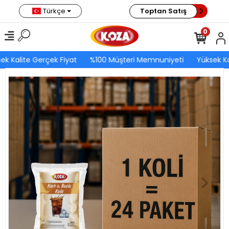
Türkçe
Toptan Satış
0
ek Kalite Gerçek Fiyat
%100 Müşteri Memnuniyeti
Yüksek Ka