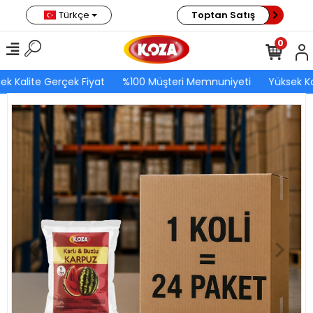
Türkçe
Toptan Satış
0
ek Kalite Gerçek Fiyat
%100 Müşteri Memnuniyeti
Yüksek Ka