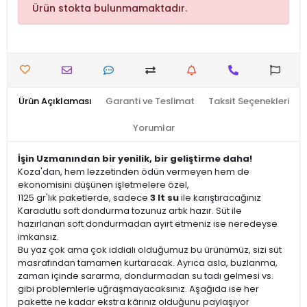
Ürün stokta bulunmamaktadır.
Ürün Açıklaması
Garanti ve Teslimat
Taksit Seçenekleri
Yorumlar
İşin Uzmanından bir yenilik, bir geliştirme daha!
Koza'dan, hem lezzetinden ödün vermeyen hem de
ekonomisini düşünen işletmelere özel,
1125 gr'lık paketlerde, sadece
3 lt su
ile karıştıracağınız
Karadutlu soft dondurma tozunuz artık hazır. Süt ile
hazırlanan soft dondurmadan ayırt etmeniz ise neredeyse
imkansız.
Bu yaz çok ama çok iddialı olduğumuz bu ürünümüz, sizi süt
masrafından tamamen kurtaracak. Ayrıca asla, buzlanma,
zaman içinde sararma, dondurmadan su tadı gelmesi vs.
gibi problemlerle uğraşmayacaksınız. Aşağıda ise her
pakette ne kadar ekstra kârınız olduğunu paylaşıyor