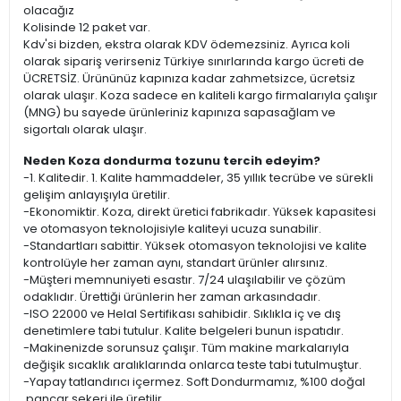
olacağız
Kolisinde 12 paket var.
Kdv'si bizden, ekstra olarak KDV ödemezsiniz. Ayrıca koli
olarak sipariş verirseniz Türkiye sınırlarında kargo ücreti de
ÜCRETSİZ. Ürününüz kapınıza kadar zahmetsizce, ücretsiz
olarak ulaşır. Koza sadece en kaliteli kargo firmalarıyla çalışır
(MNG) bu sayede ürünleriniz kapınıza sapasağlam ve
sigortalı olarak ulaşır.
Neden Koza dondurma tozunu tercih edeyim?
-1. Kalitedir. 1. Kalite hammaddeler, 35 yıllık tecrübe ve sürekli
gelişim anlayışıyla üretilir.
-Ekonomiktir. Koza, direkt üretici fabrikadır. Yüksek kapasitesi
ve otomasyon teknolojisiyle kaliteyi ucuza sunabilir.
-Standartları sabittir. Yüksek otomasyon teknolojisi ve kalite
kontrolüyle her zaman aynı, standart ürünler alırsınız.
-Müşteri memnuniyeti esastır. 7/24 ulaşılabilir ve çözüm
odaklıdır. Ürettiği ürünlerin her zaman arkasındadır.
-ISO 22000 ve Helal Sertifikası sahibidir. Sıklıkla iç ve dış
denetimlere tabi tutulur. Kalite belgeleri bunun ispatıdır.
-Makinenizde sorunsuz çalışır. Tüm makine markalarıyla
değişik sıcaklık aralıklarında onlarca teste tabi tutulmuştur.
-Yapay tatlandırıcı içermez. Soft Dondurmamız, %100 doğal
pancar şekeri ile üretilir.