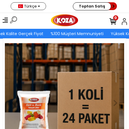
Türkçe
Toptan Satış
0
ek Kalite Gerçek Fiyat
%100 Müşteri Memnuniyeti
Yüksek Ka