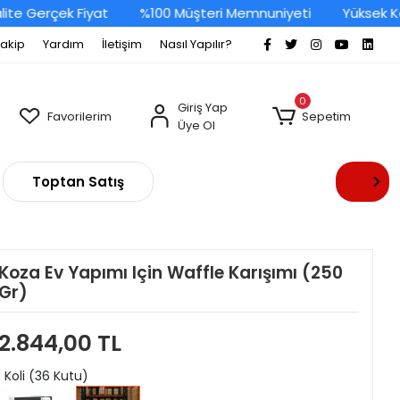
 Gerçek Fiyat
%100 Müşteri Memnuniyeti
Yüksek Kalit
Takip
Yardım
İletişim
Nasıl Yapılır?
0
Giriş Yap
Favorilerim
Sepetim
Üye Ol
Toptan Satış
Koza Ev Yapımı Için Waffle Karışımı (250
Gr)
2.844,00 TL
: Koli (36 Kutu)