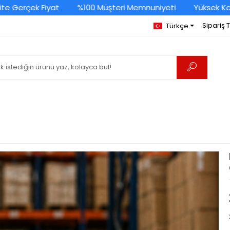
Gerçek Fiyat
%100 Müşteri Memnuniyeti
Yüksek Kalite
Sipariş 
Türkçe