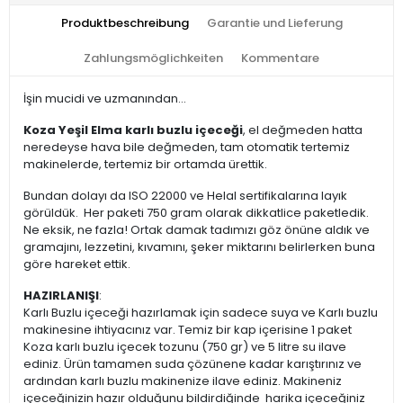
Produktbeschreibung
Garantie und Lieferung
Zahlungsmöglichkeiten
Kommentare
İşin mucidi ve uzmanından...
Koza Yeşil Elma karlı buzlu içeceği
, el değmeden hatta
neredeyse hava bile değmeden, tam otomatik tertemiz
makinelerde, tertemiz bir ortamda ürettik.
Bundan dolayı da ISO 22000 ve Helal sertifikalarına layık
görüldük. Her paketi 750 gram olarak dikkatlice paketledik.
Ne eksik, ne fazla! Ortak damak tadımızı göz önüne aldık ve
gramajını, lezzetini, kıvamını, şeker miktarını belirlerken buna
göre hareket ettik.
HAZIRLANIŞI
:
Karlı Buzlu içeceği hazırlamak için sadece suya ve Karlı buzlu
makinesine ihtiyacınız var. Temiz bir kap içerisine 1 paket
Koza karlı buzlu içecek tozunu (750 gr) ve 5 litre su ilave
ediniz. Ürün tamamen suda çözünene kadar karıştırınız ve
ardından karlı buzlu makinenize ilave ediniz. Makineniz
içeceğinizin hazır olduğunu bildirdiğinde harika içeceğiniz