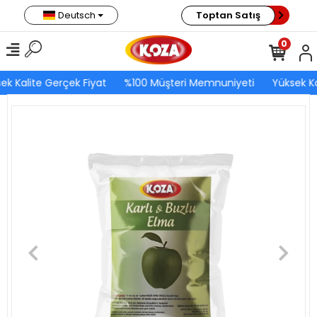
Deutsch
Toptan Satış
0
ek Kalite Gerçek Fiyat
%100 Müşteri Memnuniyeti
Yüksek Ka