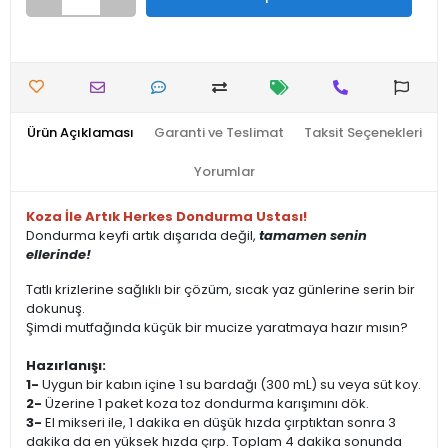
Ürün Açıklaması
Garanti ve Teslimat
Taksit Seçenekleri
Yorumlar
Koza İle Artık Herkes Dondurma Ustası!
Dondurma keyfi artık dışarıda değil,
tamamen senin
ellerinde!
Tatlı krizlerine sağlıklı bir çözüm, sıcak yaz günlerine serin bir
dokunuş.
Şimdi mutfağında küçük bir mucize yaratmaya hazır mısın?
Hazırlanışı:
1-
Uygun bir kabın içine 1 su bardağı (300 mL) su veya süt koy.
2-
Üzerine 1 paket koza toz dondurma karışımını dök.
3-
El mikseri ile, 1 dakika en düşük hızda çırptıktan sonra 3
dakika da en yüksek hızda çırp. Toplam 4 dakika sonunda