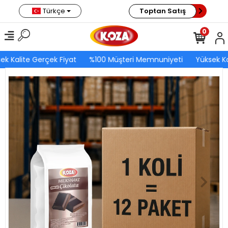
Türkçe
Toptan Satış
0
ek Kalite Gerçek Fiyat
%100 Müşteri Memnuniyeti
Yüksek Ka