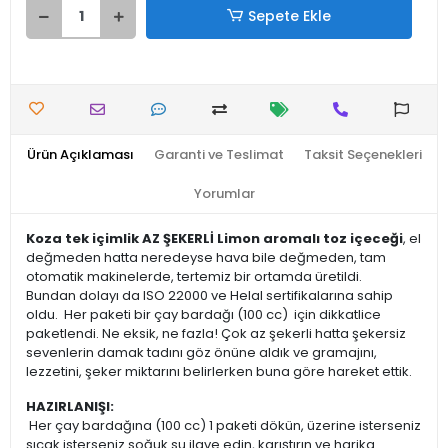
Sepete Ekle
Ürün Açıklaması
Garanti ve Teslimat
Taksit Seçenekleri
Yorumlar
Koza tek içimlik AZ ŞEKERLİ Limon aromalı toz içeceği
, el
değmeden hatta neredeyse hava bile değmeden, tam
otomatik makinelerde, tertemiz bir ortamda üretildi.
Bundan dolayı da ISO 22000 ve Helal sertifikalarına sahip
oldu. Her paketi bir çay bardağı (100 cc) için dikkatlice
paketlendi. Ne eksik, ne fazla! Çok az şekerli hatta şekersiz
sevenlerin damak tadını göz önüne aldık ve gramajını,
lezzetini, şeker miktarını belirlerken buna göre hareket ettik.
HAZIRLANIŞI:
Her çay bardağına (100 cc) 1 paketi dökün, üzerine isterseniz
sıcak isterseniz soğuk su ilave edin, karıştırın ve harika