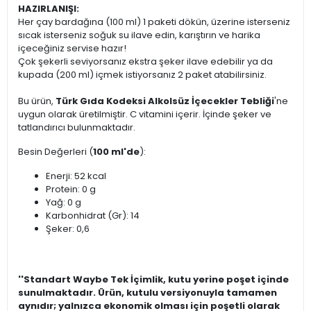
HAZIRLANIŞI:
Her çay bardağına (100 ml) 1 paketi dökün, üzerine isterseniz
sıcak isterseniz soğuk su ilave edin, karıştırın ve harika
içeceğiniz servise hazır!
Çok şekerli seviyorsanız ekstra şeker ilave edebilir ya da
kupada (200 ml) içmek istiyorsanız 2 paket atabilirsiniz.
Bu ürün,
Türk Gıda Kodeksi Alkolsüz İçecekler Tebliği
'ne
uygun olarak üretilmiştir. C vitamini içerir. İçinde şeker ve
tatlandırıcı bulunmaktadır.
Besin Değerleri (
100 ml'de
):
Enerji: 52 kcal
Protein: 0 g
Yağ: 0 g
Karbonhidrat (Gr): 14
Şeker: 0,6
''Standart Waybe Tek İçimlik, kutu yerine poşet içinde
sunulmaktadır. Ürün, kutulu versiyonuyla tamamen
aynıdır; yalnızca ekonomik olması için poşetli olarak