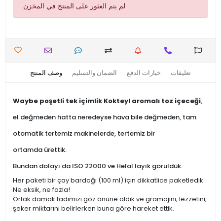
لم يتم العثور على المنتج في المخزن
تعليقات
خيارات الدفع
الضمان والتسليم
وصف المنتج
Waybe poşetli tek içimlik Kokteyl aromalı toz içeceği
,
el değmeden hatta neredeyse hava bile değmeden, tam
otomatik tertemiz makinelerde, tertemiz bir
ortamda ürettik.
Bundan dolayı da ISO 22000 ve Helal layık görüldük.
Her paketi bir çay bardağı (100 ml) için dikkatlice paketledik.
Ne eksik, ne fazla!
Ortak damak tadımızı göz önüne aldık ve gramajını, lezzetini,
şeker miktarını belirlerken buna göre hareket ettik.