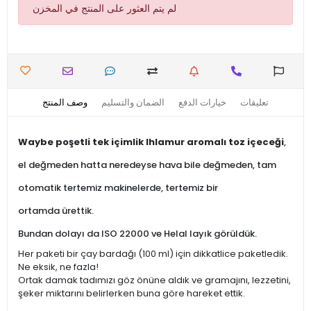
لم يتم العثور على المنتج في المخزن
تعليقات
خيارات الدفع
الضمان والتسليم
وصف المنتج
Waybe poşetli tek içimlik Ihlamur aromalı toz içeceği
,
el değmeden hatta neredeyse hava bile değmeden, tam
otomatik tertemiz makinelerde, tertemiz bir
ortamda ürettik.
Bundan dolayı da ISO 22000 ve Helal layık görüldük.
Her paketi bir çay bardağı (100 ml) için dikkatlice paketledik.
Ne eksik, ne fazla!
Ortak damak tadımızı göz önüne aldık ve gramajını, lezzetini,
şeker miktarını belirlerken buna göre hareket ettik.