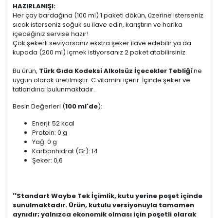
HAZIRLANIŞI:
Her çay bardağına (100 ml) 1 paketi dökün, üzerine isterseniz
sıcak isterseniz soğuk su ilave edin, karıştırın ve harika
içeceğiniz servise hazır!
Çok şekerli seviyorsanız ekstra şeker ilave edebilir ya da
kupada (200 ml) içmek istiyorsanız 2 paket atabilirsiniz.
Bu ürün,
Türk Gıda Kodeksi Alkolsüz İçecekler Tebliği
'ne
uygun olarak üretilmiştir. C vitamini içerir. İçinde şeker ve
tatlandırıcı bulunmaktadır.
Besin Değerleri (
100 ml'de
):
Enerji: 52 kcal
Protein: 0 g
Yağ: 0 g
Karbonhidrat (Gr): 14
Şeker: 0,6
''Standart Waybe Tek İçimlik, kutu yerine poşet içinde
sunulmaktadır. Ürün, kutulu versiyonuyla tamamen
aynıdır; yalnızca ekonomik olması için poşetli olarak