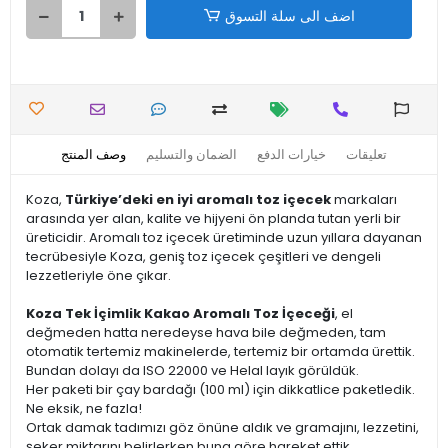
اضف الى سلة التسوق
تعليقات
خيارات الدفع
الضمان والتسليم
وصف المنتج
Koza,
Türkiye’deki en iyi aromalı toz içecek
markaları
arasında yer alan, kalite ve hijyeni ön planda tutan yerli bir
üreticidir. Aromalı toz içecek üretiminde uzun yıllara dayanan
tecrübesiyle Koza, geniş toz içecek çeşitleri ve dengeli
lezzetleriyle öne çıkar.
Koza Tek İçimlik Kakao Aromalı Toz İçeceği
, el
değmeden hatta neredeyse hava bile değmeden, tam
otomatik tertemiz makinelerde, tertemiz bir ortamda ürettik.
Bundan dolayı da ISO 22000 ve Helal layık görüldük.
Her paketi bir çay bardağı (100 ml) için dikkatlice paketledik.
Ne eksik, ne fazla!
Ortak damak tadımızı göz önüne aldık ve gramajını, lezzetini,
şeker miktarını belirlerken buna göre hareket ettik.