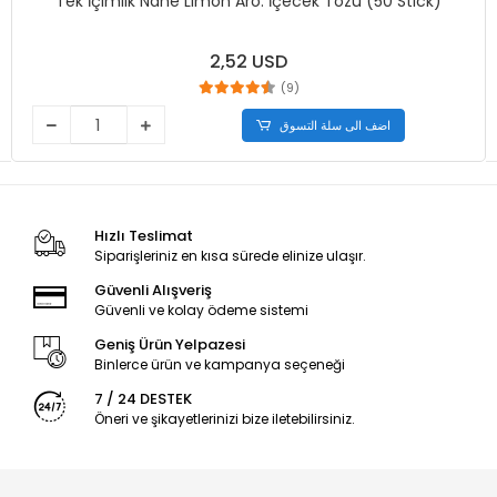
Tek İçimlik Nane Limon Aro. İçecek Tozu (50 Stick)
2,52 USD
(9)
اضف الى سلة التسوق
Hızlı Teslimat
Siparişleriniz en kısa sürede elinize ulaşır.
Güvenli Alışveriş
Güvenli ve kolay ödeme sistemi
Geniş Ürün Yelpazesi
Binlerce ürün ve kampanya seçeneği
7 / 24 DESTEK
Öneri ve şikayetlerinizi bize iletebilirsiniz.