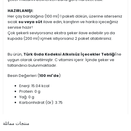
HAZIRLANIŞI:
Her çay bardağına (100 ml) 1 paketi dökün, üzerine isterseniz
sıcak
su veya süt
ilave edin, karıştırın ve harika içeceğiniz
servise hazır!
Çok şekerli seviyorsanız ekstra şeker ilave edebilir ya da
kupada (200 ml) içmek istiyorsanız 2 paket atabilirsiniz.
Bu ürün,
Türk Gıda Kodeksi Alkolsüz İçecekler Tebliği
'ne
uygun olarak üretilmiştir. C vitamini içerir. İçinde şeker ve
tatlandırıcı bulunmaktadır.
Besin Değerleri (
100 ml'de
):
Enerji: 15.04 kcal
Protein: 0 g
Yağ: 0 g
Karbonhidrat (Gr): 3.75
منتجات مماثلة