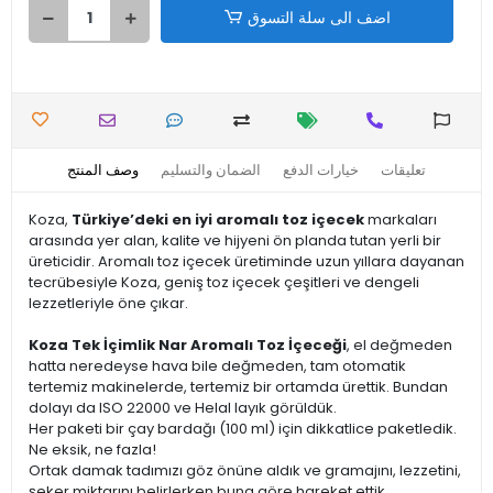
اضف الى سلة التسوق
تعليقات
خيارات الدفع
الضمان والتسليم
وصف المنتج
Koza,
Türkiye’deki en iyi aromalı toz içecek
markaları
arasında yer alan, kalite ve hijyeni ön planda tutan yerli bir
üreticidir. Aromalı toz içecek üretiminde uzun yıllara dayanan
tecrübesiyle Koza, geniş toz içecek çeşitleri ve dengeli
lezzetleriyle öne çıkar.
Koza Tek İçimlik Nar Aromalı Toz İçeceği
, el değmeden
hatta neredeyse hava bile değmeden, tam otomatik
tertemiz makinelerde, tertemiz bir ortamda ürettik. Bundan
dolayı da ISO 22000 ve Helal layık görüldük.
Her paketi bir çay bardağı (100 ml) için dikkatlice paketledik.
Ne eksik, ne fazla!
Ortak damak tadımızı göz önüne aldık ve gramajını, lezzetini,
şeker miktarını belirlerken buna göre hareket ettik.