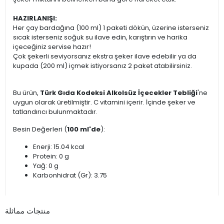
HAZIRLANIŞI:
Her çay bardağına (100 ml) 1 paketi dökün, üzerine isterseniz
sıcak isterseniz soğuk su ilave edin, karıştırın ve harika
içeceğiniz servise hazır!
Çok şekerli seviyorsanız ekstra şeker ilave edebilir ya da
kupada (200 ml) içmek istiyorsanız 2 paket atabilirsiniz.
Bu ürün,
Türk Gıda Kodeksi Alkolsüz İçecekler Tebliği
'ne
uygun olarak üretilmiştir. C vitamini içerir. İçinde şeker ve
tatlandırıcı bulunmaktadır.
Besin Değerleri (
100 ml'de
):
Enerji: 15.04 kcal
Protein: 0 g
Yağ: 0 g
Karbonhidrat (Gr): 3.75
منتجات مماثلة