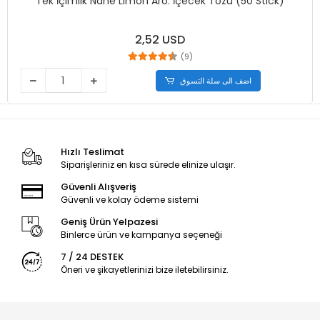
Tek İçimlik Nane Limon Aro. İçecek Tozu (50 Stick)
2,52 USD
(9)
اضف الى سلة التسوق
Hızlı Teslimat
Siparişleriniz en kısa sürede elinize ulaşır.
Güvenli Alışveriş
Güvenli ve kolay ödeme sistemi
Geniş Ürün Yelpazesi
Binlerce ürün ve kampanya seçeneği
7 / 24 DESTEK
Öneri ve şikayetlerinizi bize iletebilirsiniz.