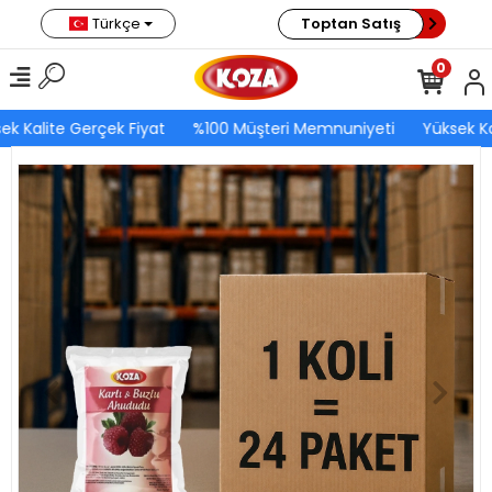
Türkçe
Toptan Satış
0
ek Kalite Gerçek Fiyat
%100 Müşteri Memnuniyeti
Yüksek Ka