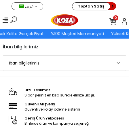
Toptan Satış
عربى
0
ek Kalite Gerçek Fiyat
%100 Müşteri Memnuniyeti
Yüksek Ka
İban bilgilerimiz
İban bilgilerimiz
Hızlı Teslimat
Siparişleriniz en kısa sürede elinize ulaşır.
Güvenli Alışveriş
Güvenli ve kolay ödeme sistemi
Geniş Ürün Yelpazesi
Binlerce ürün ve kampanya seçeneği